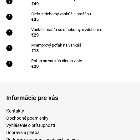
€49
Bielo-strieborný vankúš s brošňou
€35
Vankúš mašľa so strieborným zdobením
€29
Mramorový poťah na vankúš
€18
Poťah na vankúš čierno zlatý
€20
Z
á
Informácie pre vás
p
ä
Kontakty
t
Obchodné podmienky
i
Vyhlásenie o prístupnosti
Doprava a platba
e
Podmienky ochrany osobných údajov