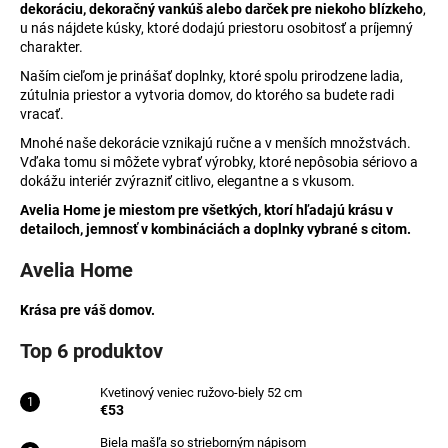
č
dekoráciu, dekoračný vankúš alebo darček pre niekoho blízkeho
,
a
u nás nájdete kúsky, ktoré dodajú priestoru osobitosť a príjemný
m
charakter.
e
Naším cieľom je prinášať doplnky, ktoré spolu prirodzene ladia,
zútulnia priestor a vytvoria domov, do ktorého sa budete radi
vracať.
VANKÚŠ
Mnohé naše dekorácie vznikajú ručne a v menších množstvách.
MAŠĽA
SO
Vďaka tomu si môžete vybrať výrobky, ktoré nepôsobia sériovo a
STRIEBORNÝM
dokážu interiér zvýrazniť citlivo, elegantne a s vkusom.
ZDOBENÍM
Avelia Home je miestom pre všetkých, ktorí hľadajú krásu v
€29
detailoch, jemnosť v kombináciách a doplnky vybrané s citom.
Avelia Home
Krása pre váš domov.
Top 6 produktov
Kvetinový veniec ružovo-biely 52 cm
€53
Biela mašľa so strieborným nápisom