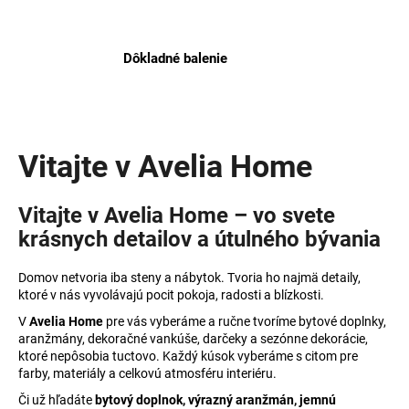
l
á
i
j
Dôkladné balenie
s
a
ť
H
?
o
Vitajte v Avelia Home
m
e
Vitajte v Avelia Home – vo svete
HĽADAŤ
krásnych detailov a útulného bývania
Domov netvoria iba steny a nábytok. Tvoria ho najmä detaily,
O
ktoré v nás vyvolávajú pocit pokoja, radosti a blízkosti.
d
V
Avelia Home
pre vás vyberáme a ručne tvoríme bytové doplnky,
p
aranžmány, dekoračné vankúše, darčeky a sezónne dekorácie,
o
ktoré nepôsobia tuctovo. Každý kúsok vyberáme s citom pre
r
farby, materiály a celkovú atmosféru interiéru.
ú
Či už hľadáte
bytový doplnok, výrazný aranžmán, jemnú