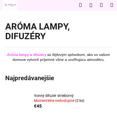
K
Prejsť
Hľadať
Nákup
M
Prihláseni
na
o
obsah
Späť
Späť
košík
š
í
ARÓMA LAMPY,
Č
k
DIFUZÉRY
o
p
o
t
Aróma lampy a difuzéry
sú štýlovým spôsobom, ako vo vašom
domove vytvoriť príjemné vône a uvoľňujúcu atmosféru.
r
e
b
Najpredávanejšie
u
j
e
Vonný difuzér strieborný
Momentálne nedostupné
(2 ks)
t
€45
e
n