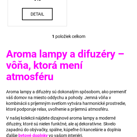
k
č
a
t
m
DETAIL
o
e
v
1
položiek celkom
O
BIELO-
STRIEBORNÝ
v
VANKÚŠ
Aroma lampy a difuzéry –
l
S
á
BROŠŇOU
vôňa, ktorá mení
d
€35
a
atmosféru
c
i
Aroma lampy a difuzéry sú dokonalým spôsobom, ako premeniť
e
váš domov na miesto oddychu a pohody. Jemná vôňa v
p
kombinácii s príjemným svetlom vytvára harmonické prostredie,
r
ktoré podporuje relax, uvoľnenie a príjemnú atmosféru.
v
V našej kolekcii nájdete dizajnové aroma lampy a moderné
k
difuzéry, ktoré sú nielen funkčné, ale aj dekoratívne. Skvelo
y
zapadnú do obývačky, spálne, kúpeľne či kancelárie a doplnia
v
ďalšie
bytové doplnky
vo vašom interiéri.