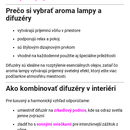
ý
p
Prečo si vybrať aroma lampy a
i
difuzéry
s
u
vytvárajú príjemnú vôňu v priestore
podporujú relax a pokoj
sú štýlovým dizajnovým prvkom
vhodné na každodenné použitie aj špeciálne príležitosti
Difuzéry sú ideálne na rozptýlenie esenciálnych olejov, zatiaľ čo
aroma lampy vytvárajú príjemný svetelný efekt, ktorý ešte viac
podčiarkne atmosféru miestnosti.
Ako kombinovať difuzéry v interiéri
Pre luxusný a harmonický vzhľad odporúčame:
umiestniť difuzér na
zrkadlový podnos
, kde sa odraz svetla
jemne zvýrazní
zladiť ho s
vonnými sviečkami
pre intenzívnejší zážitok z
vône