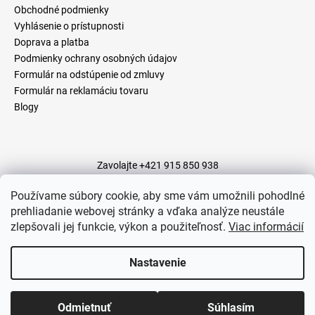
t
Obchodné podmienky
i
Vyhlásenie o prístupnosti
Doprava a platba
e
Podmienky ochrany osobných údajov
Formulár na odstúpenie od zmluvy
Formulár na reklamáciu tovaru
Blogy
Zavolajte +421 915 850 938
Napíšte - info@zrkadlovevyrobky.sk
Napíšte - Facebook Messenger
Napíšte - Instagram
Používame súbory cookie, aby sme vám umožnili pohodlné
Napíšte – WhatsApp
prehliadanie webovej stránky a vďaka analýze neustále
zlepšovali jej funkcie, výkon a použiteľnosť.
Viac informácií
Nastavenie
Vytvoril Shoptet
Copyright 2026
Zrkadlové výrobky
. Všetky práva vyhradené.
Odmietnuť
Súhlasím
Upraviť nastavenie cookies