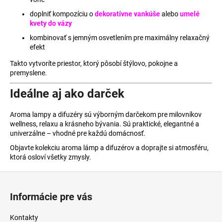
doplniť kompozíciu o
dekoratívne vankúše
alebo
umelé
kvety do vázy
kombinovať s jemným osvetlením pre maximálny relaxačný
efekt
Takto vytvoríte priestor, ktorý pôsobí štýlovo, pokojne a
premyslene.
Ideálne aj ako darček
Aroma lampy a difuzéry sú výborným darčekom pre milovníkov
wellness, relaxu a krásneho bývania. Sú praktické, elegantné a
univerzálne – vhodné pre každú domácnosť.
Objavte kolekciu aroma lámp a difuzérov a doprajte si atmosféru,
ktorá osloví všetky zmysly.
Z
á
Informácie pre vás
p
ä
Kontakty