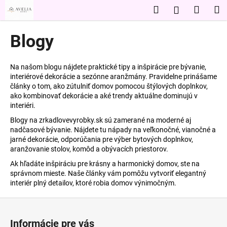
K
Prejsť
Hľadať
Nákup
M
Prihláseni
na
o
obsah
Späť
Späť
košík
š
Blogy
í
Č
k
o
Na našom blogu nájdete praktické tipy a inšpirácie pre bývanie,
interiérové dekorácie a sezónne aranžmány. Pravidelne prinášame
p
články o tom, ako zútulniť domov pomocou štýlových doplnkov,
o
ako kombinovať dekorácie a aké trendy aktuálne dominujú v
interiéri.
t
r
Blogy na zrkadlovevyrobky.sk sú zamerané na moderné aj
nadčasové bývanie. Nájdete tu nápady na veľkonočné, vianočné a
e
jarné dekorácie, odporúčania pre výber bytových doplnkov,
b
aranžovanie stolov, komôd a obývacích priestorov.
u
Ak hľadáte inšpiráciu pre krásny a harmonický domov, ste na
j
správnom mieste. Naše články vám pomôžu vytvoriť elegantný
interiér plný detailov, ktoré robia domov výnimočným.
e
t
Z
e
á
Informácie pre vás
n