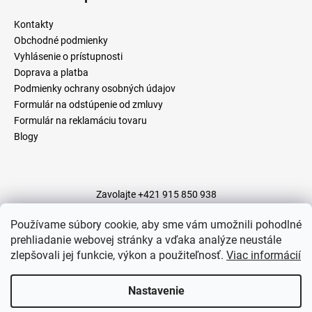
p
á
ä
Kontakty
j
t
Obchodné podmienky
s
i
Vyhlásenie o prístupnosti
ť
Doprava a platba
e
?
Podmienky ochrany osobných údajov
Formulár na odstúpenie od zmluvy
Formulár na reklamáciu tovaru
Blogy
HĽADAŤ
Zavolajte +421 915 850 938
Napíšte - info@zrkadlovevyrobky.sk
O
Napíšte - Facebook Messenger
Napíšte - Instagram
Používame súbory cookie, aby sme vám umožnili pohodlné
Napíšte – WhatsApp
d
prehliadanie webovej stránky a vďaka analýze neustále
p
zlepšovali jej funkcie, výkon a použiteľnosť.
Viac informácií
o
r
Nastavenie
ú
Vytvoril Shoptet