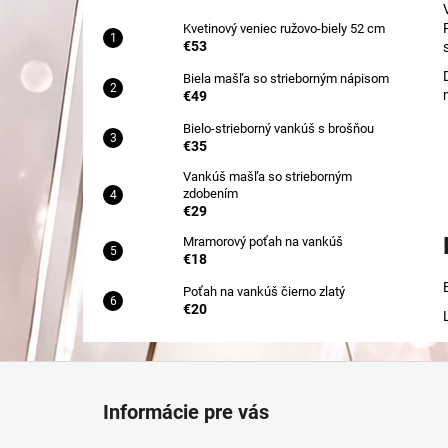
Kvetinový veniec ružovo-biely 52 cm
€53
Biela mašľa so strieborným nápisom
€49
Bielo-strieborný vankúš s brošňou
€35
Vankúš mašľa so strieborným
zdobením
€29
Mramorový poťah na vankúš
€18
Poťah na vankúš čierno zlatý
€20
Z
á
Informácie pre vás
p