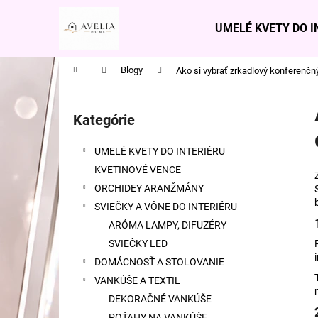
K
Prejsť
na
o
UMELÉ KVETY DO I
obsah
Späť
Späť
š
do
do
í
Domov
Blogy
Ako si vybrať zrkadlový konferenčn
obchodu
obchodu
k
B
o
Kategórie
Preskočiť
č
kategórie
n
UMELÉ KVETY DO INTERIÉRU
ý
KVETINOVÉ VENCE
p
ORCHIDEY ARANŽMÁNY
a
SVIEČKY A VÔNE DO INTERIÉRU
n
ARÓMA LAMPY, DIFUZÉRY
e
SVIEČKY LED
l
DOMÁCNOSŤ A STOLOVANIE
VANKÚŠE A TEXTIL
DEKORAČNÉ VANKÚŠE
KVETINOVÝ VENIEC RUŽOVO-BIELY 52
POŤAHY NA VANKÚŠE