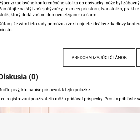
Výber zrkadlového konferenčného stolíka do obývačky môže byť zábavným
Pamätajte na štýl vašej obývačky, rozmery priestoru, tvar stolíka, praktick
stolík, ktorý dodá vášmu domovu eleganciu a šarm.
Dúfam, že vám tieto rady pomôžu a že si nájdete ideálny zrkadlový konfer
miesto.
PREDCHÁDZAJÚCI ČLÁNOK
Diskusia (0)
Buďte prvý, kto napíše príspevok k tejto položke.
Len registrovaní používatelia môžu pridávať príspevky. Prosím
prihláste s