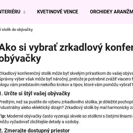
NTERIÉRU
KVETINOVÉ VENCE
ORCHIDEY ARANŽ
ý stolík do obývačky
Čo potrebujete nájsť?
Ako si vybrať zrkadlový konfe
obývačky
HĽADAŤ
Zrkadlový konferenčný stolík
môže byť skvelým prírastkom do vašej obývač
Správny výber však môže byť náročný, pretože je potrebné zvážiť viacero f
Odporúčame
blogu vám predstavím niekoľko krokov a tipov, ktoré vám pomôžu vybrať t
1. Určte si štýl vašej obývačky
Predtým, než sa pustíte do výberu zrkadlového stolíka, je dôležité pochopi
industriálny alebo eklektický dizajn? Zrkadlový stolík by mal harmonicky 
Tip:
Moderné obývačky často vyzerajú skvele so stolíkmi s čistými líniami
môžu vyžadovať zložitejšie detaily a ozdoby.
BIELA MAŠĽA SO STRIEBORNÝM
BIELO-STRIEBO
2. Zmerajte dostupný priestor