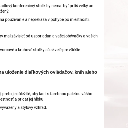
adlový konferenčný stolík by nemal byť príliš veľký ani
ážený.
ný na používanie a neprekáža v pohybe po miestnosti.
by mal závisieť od usporiadania vašej obývačky a vašich
tvorcové a kruhové stolíky sú skvelé pre väčšie
 na uloženie diaľkových ovládačov, kníh alebo
reto je dôležité, aby ladil s farebnou paletou vášho
estnosť a pridať jej hĺbku.
vyvážený a štýlový vzhľad.