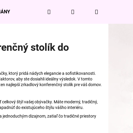
Hľadať
Prihlásenie
Nákupný
MÁNY
SVIEČKY A VÔNE DO INTERIÉRU
DOMÁCNO
košík
renčný stolík do
ky, ktorý pridá nádych elegancie a sofistikovanosti.
aktorov, aby ste dosiahli ideálny výsledok. V tomto
en najlepší zrkadlový konferenčný stolík pre váš domov.
ť celkový štýl vašej obývačky. Máte moderný, tradičný,
zapadnúť do existujúceho štýlu vášho interiéru.
 a jednoduchým dizajnom, zatiaľ čo tradičné priestory
RNÝ VANKÚŠ S