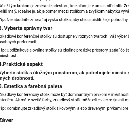
NÁPISOM
BROŠŇOU
Dôležitým krokom je zmeranie priestoru, kde plánujete umiestniť stolík. Zrk
€49
€35
príliš malý. Ideálne je, ak je pomer medzi stolíkom a zvyškom nábytku vyv
Tip:
Nezabudnite zmerať aj výšku stolíka, aby ste sa uistili, že je pohodl
3. Vyberte správny tvar
Zrkadlové konferenčné stolíky sú dostupné v rôznych tvaroch. Váš výber 
osobných preferencií.
Tip:
Obdĺžnikové a oválne stolíky sú ideálne pre úzke priestory, zatiaľ čo š
miestnosti.
4.Praktické aspekt
Vyberte stolík s úložným priestorom, ak potrebujete miesto
iných drobností.
5. Estetika a farebná paleta
Zrkadlový konferenčný stolík môže byť dominantným prvkom v miestnosti, p
interiéru. Ak máte svetlé farby, zrkadlový stolík môže ešte viac rozjasniť mi
Tip:
Kombinujte zrkadlový stolík s kovovými alebo drevenými prvkami pre 
Záver