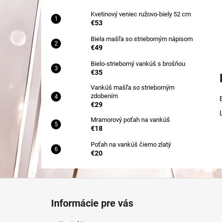
Kvetinový veniec ružovo-biely 52 cm
€53
Biela mašľa so strieborným nápisom
€49
Bielo-strieborný vankúš s brošňou
€35
Vankúš mašľa so strieborným
zdobením
€29
Mramorový poťah na vankúš
€18
Poťah na vankúš čierno zlatý
€20
Z
á
Informácie pre vás
p