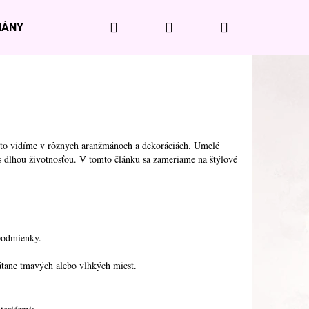
Hľadať
Prihlásenie
Nákupný
MÁNY
SVIEČKY A VÔNE DO INTERIÉRU
DOMÁCNO
košík
asto vidíme v rôznych aranžmánoch a dekoráciách.
Umelé
 s dlhou životnosťou. V tomto článku sa zameriame na štýlové
 podmienky.
rátane tmavých alebo vlhkých miest.
RNÝ VANKÚŠ S