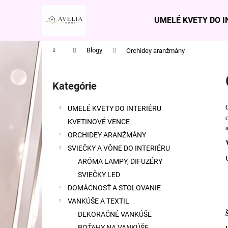
K
Prejsť
na
o
UMELÉ KVETY DO I
obsah
Späť
Späť
š
do
do
í
Domov
Blogy
Orchidey aranžmány
obchodu
obchodu
k
B
o
Kategórie
Preskočiť
č
kategórie
n
UMELÉ KVETY DO INTERIÉRU
ý
KVETINOVÉ VENCE
p
ORCHIDEY ARANŽMÁNY
a
SVIEČKY A VÔNE DO INTERIÉRU
n
ARÓMA LAMPY, DIFUZÉRY
e
SVIEČKY LED
l
DOMÁCNOSŤ A STOLOVANIE
VANKÚŠE A TEXTIL
DEKORAČNÉ VANKÚŠE
KVETINOVÝ VENIEC RUŽOVO-BIELY 52
POŤAHY NA VANKÚŠE