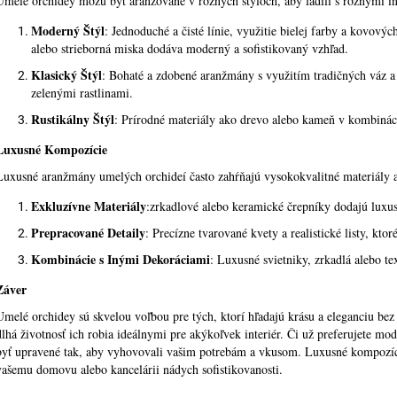
Umelé orchidey môžu byť aranžované v rôznych štýloch, aby ladili s rôznymi in
NÁPISOM
BROŠŇOU
€49
€35
Moderný Štýl
: Jednoduché a čisté línie, využitie bielej farby a kovový
alebo strieborná miska dodáva moderný a sofistikovaný vzhľad.
Klasický Štýl
: Bohaté a zdobené aranžmány s využitím tradičných váz a
zelenými rastlinami.
Rustikálny Štýl
: Prírodné materiály ako drevo alebo kameň v kombinác
Luxusné Kompozície
Luxusné aranžmány umelých orchideí často zahŕňajú vysokokvalitné materiály a
Exkluzívne Materiály
:zrkadlové alebo keramické črepníky dodajú luxu
Prepracované Detaily
: Precízne tvarované kvety a realistické listy, kto
Kombinácie s Inými Dekoráciami
: Luxusné svietniky, zrkadlá alebo te
Záver
Umelé orchidey sú skvelou voľbou pre tých, ktorí hľadajú krásu a eleganciu bez 
dlhá životnosť ich robia ideálnymi pre akýkoľvek interiér. Či už preferujete mo
byť upravené tak, aby vyhovovali vašim potrebám a vkusom. Luxusné kompozíci
vašemu domovu alebo kancelárii nádych sofistikovanosti.