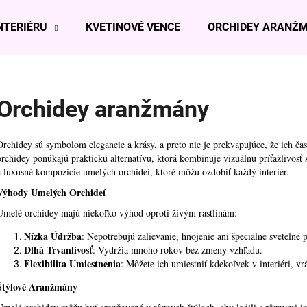
NTERIÉRU
KVETINOVÉ VENCE
ORCHIDEY ARANŽ
Čo potrebujete nájsť?
Orchidey aranžmány
HĽADAŤ
Orchidey
sú symbolom elegancie a krásy, a preto nie je prekvapujúce, že ich č
orchidey
ponúkajú praktickú alternatívu, ktorá kombinuje vizuálnu príťažlivosť
a luxusné kompozície umelých orchideí, ktoré môžu ozdobiť každý interiér.
Odporúčame
Výhody Umelých Orchideí
Umelé orchidey majú niekoľko výhod oproti živým rastlinám:
Nízka Údržba
: Nepotrebujú zalievanie, hnojenie ani špeciálne svetelné
Dlhá Trvanlivosť
: Vydržia mnoho rokov bez zmeny vzhľadu.
Flexibilita Umiestnenia
: Môžete ich umiestniť kdekoľvek v interiéri, v
Štýlové Aranžmány
BIELA MAŠĽA SO STRIEBORNÝM
BIELO-STRIEBO