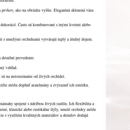
teriérmi:
ch prvkov, ako na obrázku vyššie. Elegantná sklenená váza
 dekorácií. Často sú kombinované s inými kvetmi alebo
ii s umelými orchideami vytvárajú teplý a útulný dojem.
 detailné prevedenie:
sný vzhľad.
ré sú na nerozoznanie od živých orchideí.
xtílie môžu doplniť aranžmány a zvýrazniť ich estetiku.
námahy spojené s údržbou živých rastlín. Ich flexibilita a
derné, klasické alebo rustikálne štýly, umelé orchidey môžu
e s využitím kvalitných materiálov a detailov dodajú