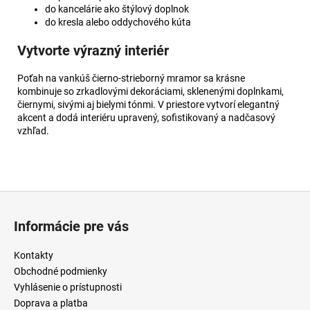
do kancelárie ako štýlový doplnok
do kresla alebo oddychového kúta
Vytvorte výrazný interiér
Poťah na vankúš čierno-strieborný mramor sa krásne
kombinuje so zrkadlovými dekoráciami, sklenenými doplnkami,
čiernymi, sivými aj bielymi tónmi. V priestore vytvorí elegantný
akcent a dodá interiéru upravený, sofistikovaný a nadčasový
vzhľad.
Z
á
Informácie pre vás
p
ä
Kontakty
t
Obchodné podmienky
i
Vyhlásenie o prístupnosti
Doprava a platba
e