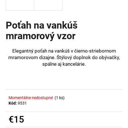
á
j
s
Poťah na vankúš
ť
mramorový vzor
?
Elegantný poťah na vankúš v čierno-striebornom
mramorovom dizajne. Štýlový doplnok do obývačky,
spálne aj kancelárie.
HĽADAŤ
O
d
Momentálne nedostupné
(1 ks)
p
Kód:
9531
o
r
€15
ú
Jednotková