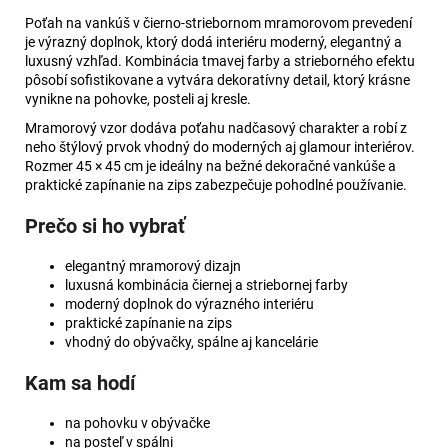
Poťah na vankúš v čierno-striebornom mramorovom prevedení
je výrazný doplnok, ktorý dodá interiéru moderný, elegantný a
luxusný vzhľad. Kombinácia tmavej farby a strieborného efektu
pôsobí sofistikovane a vytvára dekoratívny detail, ktorý krásne
vynikne na pohovke, posteli aj kresle.
Mramorový vzor dodáva poťahu nadčasový charakter a robí z
neho štýlový prvok vhodný do moderných aj glamour interiérov.
Rozmer 45 × 45 cm je ideálny na bežné dekoračné vankúše a
praktické zapínanie na zips zabezpečuje pohodlné používanie.
Prečo si ho vybrať
elegantný mramorový dizajn
luxusná kombinácia čiernej a striebornej farby
moderný doplnok do výrazného interiéru
praktické zapínanie na zips
vhodný do obývačky, spálne aj kancelárie
Kam sa hodí
na pohovku v obývačke
na posteľ v spálni