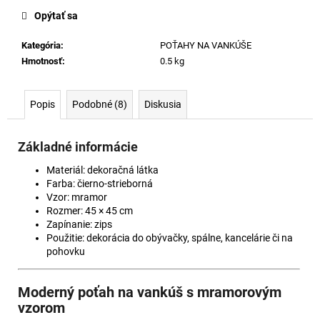
č
cena:
a
Opýtať sa
m
Kategória
:
POŤAHY NA VANKÚŠE
e
Hmotnosť
:
0.5 kg
VANKÚŠ
MAŠĽA
Popis
Podobné (8)
Diskusia
SO
STRIEBORNÝM
ZDOBENÍM
Základné informácie
€29
Materiál: dekoračná látka
Farba: čierno-strieborná
Vzor: mramor
Rozmer: 45 × 45 cm
Zapínanie: zips
Použitie: dekorácia do obývačky, spálne, kancelárie či na
pohovku
Moderný poťah na vankúš s mramorovým
vzorom