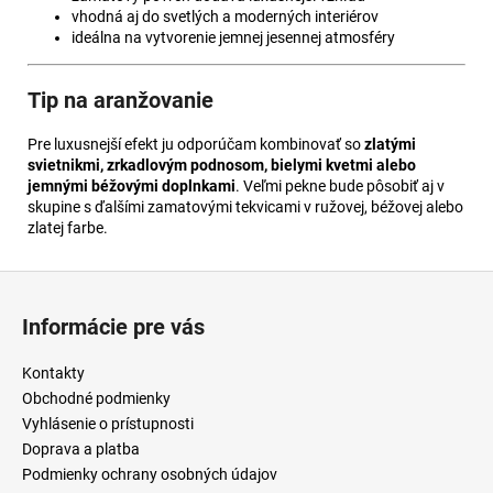
vhodná aj do svetlých a moderných interiérov
ideálna na vytvorenie jemnej jesennej atmosféry
Tip na aranžovanie
Pre luxusnejší efekt ju odporúčam kombinovať so
zlatými
svietnikmi, zrkadlovým podnosom, bielymi kvetmi alebo
jemnými béžovými doplnkami
. Veľmi pekne bude pôsobiť aj v
skupine s ďalšími zamatovými tekvicami v ružovej, béžovej alebo
zlatej farbe.
Z
á
Informácie pre vás
p
ä
Kontakty
t
Obchodné podmienky
i
Vyhlásenie o prístupnosti
Doprava a platba
e
Podmienky ochrany osobných údajov