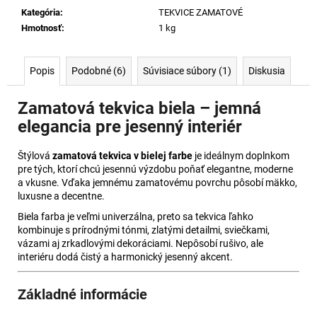
č
Kategória
:
TEKVICE ZAMATOVÉ
a
Hmotnosť
:
1 kg
m
e
Popis
Podobné (6)
Súvisiace súbory (1)
Diskusia
BIELO-
STRIEBORNÝ
Zamatová tekvica biela – jemná
VANKÚŠ
elegancia pre jesenný interiér
S
BROŠŇOU
Štýlová
zamatová tekvica v bielej farbe
je ideálnym doplnkom
€35
pre tých, ktorí chcú jesennú výzdobu poňať elegantne, moderne
a vkusne. Vďaka jemnému zamatovému povrchu pôsobí mäkko,
luxusne a decentne.
Biela farba je veľmi univerzálna, preto sa tekvica ľahko
kombinuje s prírodnými tónmi, zlatými detailmi, sviečkami,
vázami aj zrkadlovými dekoráciami. Nepôsobí rušivo, ale
interiéru dodá čistý a harmonický jesenný akcent.
Základné informácie