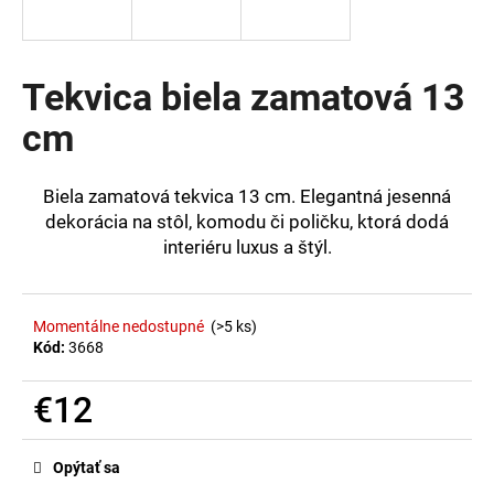
á
j
s
Tekvica biela zamatová 13
ť
cm
?
Biela zamatová tekvica 13 cm. Elegantná jesenná
dekorácia na stôl, komodu či poličku, ktorá dodá
interiéru luxus a štýl.
HĽADAŤ
Momentálne nedostupné
(>5 ks)
Kód:
3668
O
d
p
€12
o
Jednotková
r
cena:
Opýtať sa
ú