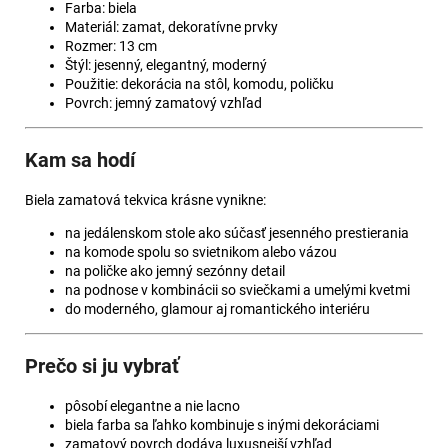
Farba: biela
Materiál: zamat, dekoratívne prvky
Rozmer: 13 cm
Štýl: jesenný, elegantný, moderný
Použitie: dekorácia na stôl, komodu, poličku
Povrch: jemný zamatový vzhľad
Kam sa hodí
Biela zamatová tekvica krásne vynikne:
na jedálenskom stole ako súčasť jesenného prestierania
na komode spolu so svietnikom alebo vázou
na poličke ako jemný sezónny detail
na podnose v kombinácii so sviečkami a umelými kvetmi
do moderného, glamour aj romantického interiéru
Prečo si ju vybrať
pôsobí elegantne a nie lacno
biela farba sa ľahko kombinuje s inými dekoráciami
zamatový povrch dodáva luxusnejší vzhľad